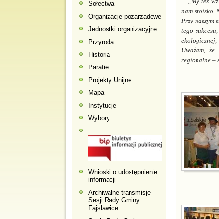
„My też wz
Sołectwa
nam stoisko. 
Organizacje pozarządowe
Przy naszym s
Jednostki organizacyjne
tego sukcesu,
ekologicznej
Przyroda
Uważam, że b
Historia
regionalne – 
Parafie
Projekty Unijne
Mapa
Instytucje
Wybory
Wnioski o udostępnienie
informacji
Archiwalne transmisje
Sesji Rady Gminy
Fajsławice