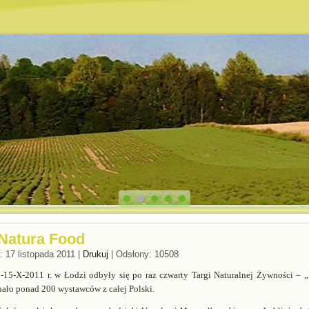
Natura Food
 17 listopada 2011
|
Drukuj
|
Odsłony: 10508
15-X-2011 r. w Łodzi odbyły się po raz czwarty Targi Naturalnej Żywności – „
hało ponad 200 wystawców z całej Polski.