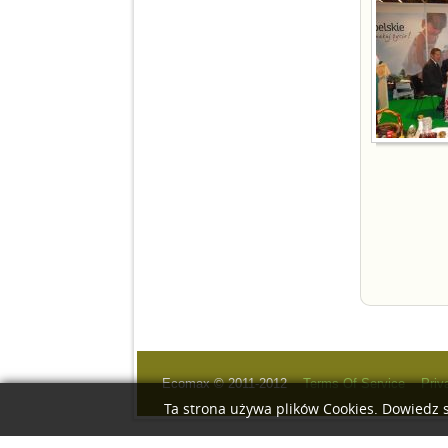
Ecomax © 2011-2012
Terms Of Service
Priv
Ta strona używa plików Cookies. Dowiedz s