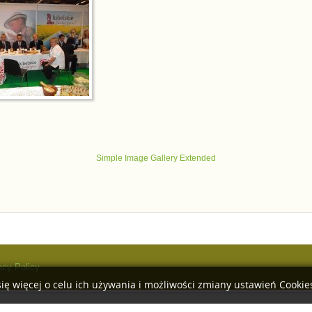
Simple Image Gallery Extended
acy Policy
ię więcej o celu ich używania i możliwości zmiany ustawień Cooki
DMC Firewall
is developed by
Dean Marshall Consultancy Ltd