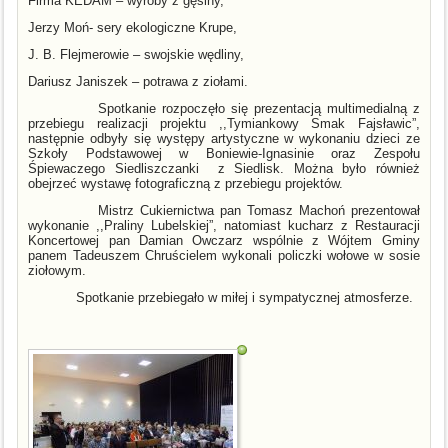
Firma KEDAM – wyroby z gęsiny,
Jerzy Moń- sery ekologiczne Krupe,
J. B. Flejmerowie – swojskie wędliny,
Dariusz Janiszek – potrawa z ziołami.
Spotkanie rozpoczęło się prezentacją multimedialną z
przebiegu realizacji projektu ,,Tymiankowy Smak Fajsławic”,
następnie odbyły się występy artystyczne w wykonaniu dzieci ze
Szkoły Podstawowej w Boniewie-Ignasinie oraz Zespołu
Śpiewaczego Siedliszczanki
z Siedlisk. Można było również
obejrzeć wystawę fotograficzną z przebiegu projektów.
Mistrz Cukiernictwa pan Tomasz Machoń prezentował
wykonanie ,,Praliny Lubelskiej”, natomiast kucharz z Restauracji
Koncertowej pan Damian Owczarz wspólnie z Wójtem Gminy
panem Tadeuszem Chruścielem wykonali policzki wołowe w sosie
ziołowym.
Spotkanie przebiegało w miłej i sympatycznej atmosferze.