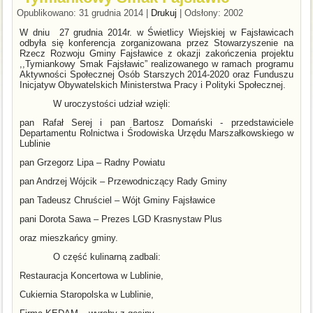
Opublikowano: 31 grudnia 2014
|
Drukuj
|
Odsłony: 2002
W dniu
27 grudnia 2014r. w Świetlicy Wiejskiej w Fajsławicach
odbyła się konferencja zorganizowana przez Stowarzyszenie na
Rzecz Rozwoju Gminy Fajsławice z okazji zakończenia projektu
,,Tymiankowy Smak Fajsławic” realizowanego w ramach programu
Aktywności Społecznej Osób Starszych 2014-2020 oraz Funduszu
Inicjatyw Obywatelskich Ministerstwa Pracy i Polityki Społecznej.
W uroczystości udział wzięli:
pan Rafał Serej i pan Bartosz Domański - przedstawiciele
Departamentu Rolnictwa i Środowiska Urzędu Marszałkowskiego w
Lublinie
pan Grzegorz Lipa – Radny Powiatu
pan Andrzej Wójcik – Przewodniczący Rady Gminy
pan Tadeusz Chruściel – Wójt Gminy Fajsławice
pani Dorota Sawa – Prezes LGD Krasnystaw Plus
oraz mieszkańcy gminy.
O część kulinarną zadbali:
Restauracja Koncertowa w Lublinie,
Cukiernia Staropolska w Lublinie,