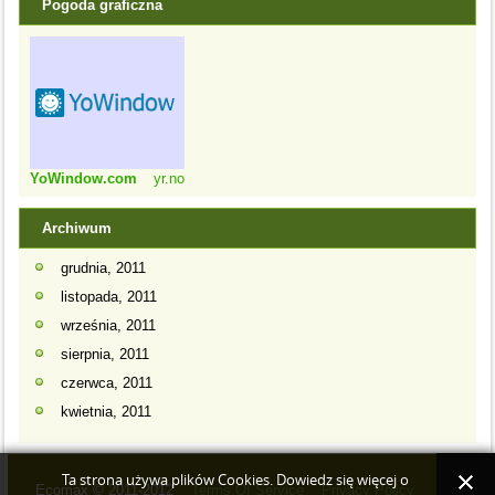
Pogoda graficzna
YoWindow.com
yr.no
Archiwum
grudnia, 2011
listopada, 2011
września, 2011
sierpnia, 2011
czerwca, 2011
kwietnia, 2011
Ta strona używa plików Cookies. Dowiedz się więcej o
Ecomax © 2011-2012
Terms Of Service
Privacy Policy